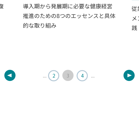
復
導入期から発展期に必要な健康経営
従
推進のための8つのエッセンスと具体
メ
的な取り組み
践
...
2
3
4
...