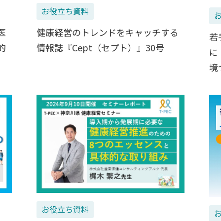
お役立ち資料
医
健康経営のトレンドをキャッチする
若
的
情報誌『Cept（セプト）』30号
に
境
お役立ち資料