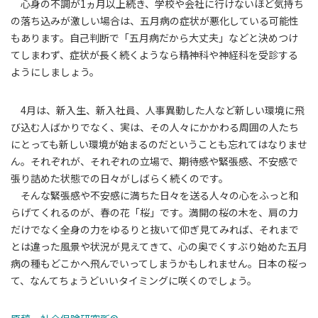
心身の不調が1ヵ月以上続き、学校や会社に行けないほど気持ち
の落ち込みが激しい場合は、五月病の症状が悪化している可能性
もあります。自己判断で「五月病だから大丈夫」などと決めつけ
てしまわず、症状が長く続くようなら精神科や神経科を受診する
ようにしましょう。
4月は、新入生、新入社員、人事異動した人など新しい環境に飛
び込む人ばかりでなく、実は、その人々にかかわる周囲の人たち
にとっても新しい環境が始まるのだということも忘れてはなりませ
ん。それぞれが、それぞれの立場で、期待感や緊張感、不安感で
張り詰めた状態での日々がしばらく続くのです。
そんな緊張感や不安感に満ちた日々を送る人々の心をふっと和
らげてくれるのが、春の花「桜」です。満開の桜の木を、肩の力
だけでなく全身の力をゆるりと抜いて仰ぎ見てみれば、それまで
とは違った風景や状況が見えてきて、心の奥でくすぶり始めた五月
病の種もどこかへ飛んでいってしまうかもしれません。日本の桜っ
て、なんてちょうどいいタイミングに咲くのでしょう。