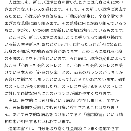
人は誰しも、新しい環境に身を置いたときには心身ともに大小
さまざまなストレスを感じます。そして、その新しい環境に適応す
るために、心理反応や身体反応、行動反応が生じ、全身全霊でさ
まざまな葛藤に取り組みます。その葛藤に何とか取り組んでいるう
ちに、やがて、いつの間にか新しい環境に適応しているものです。
ところが、新しい環境に適応しようと張り切って頑張り続けて
いる新入生や新入社員などが1ヵ月ほど経った５月ごろになると、
心身の不調が現れ始める場合があります。このころに現れる心身
の不調のことを五月病といいます。五月病は、環境の変化によって
起こる「心理・社会的ストレス」と、心理・社会的ストレスを受
けている本人の「心身の反応」との、両者のバランスがうまくか
み合わず崩れてしまうことによって起こるといわれています。過剰
なストレスが長く継続したり、ストレスを受ける個人がストレス
に対して過敏な場合にこのバランスが崩れやすくなります。
実は、医学的には五月病という病名は存在しません。ですか
ら、医療機関を受診しても五月病と診断されることはありませ
ん。あえて医学的な病名をつけるとすると「適応障害」という精
神疾患が相当するといわれています。
適応障害とは、自分を取り巻く社会環境にうまく適応できず