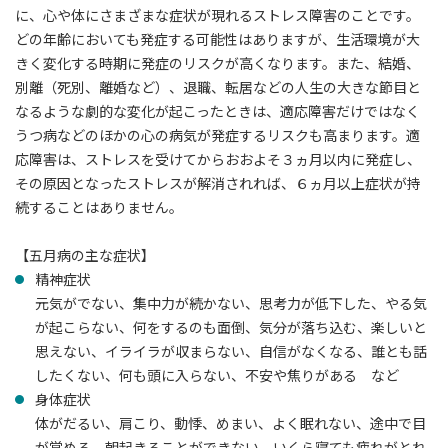
に、心や体にさまざまな症状が現れるストレス障害のことです。
どの年齢においても発症する可能性はありますが、生活環境が大
きく変化する時期に発症のリスクが高くなります。また、結婚、
別離（死別、離婚など）、退職、転居などの人生の大きな節目と
なるような劇的な変化が起こったときは、適応障害だけではなく
うつ病などのほかの心の病気が発症するリスクも高まります。適
応障害は、ストレスを受けてからおおよそ３ヵ月以内に発症し、
その原因となったストレスが解消されれば、６ヵ月以上症状が持
続することはありません。
【五月病の主な症状】
精神症状
元気がでない、集中力が続かない、思考力が低下した、やる気
が起こらない、何をするのも面倒、気分が落ち込む、楽しいと
思えない、イライラが収まらない、自信がなくなる、誰とも話
したくない、何も頭に入らない、不安や焦りがある など
身体症状
体がだるい、肩こり、動悸、めまい、よく眠れない、途中で目
が覚める、朝起きることができない、いくら寝ても疲れがとれ