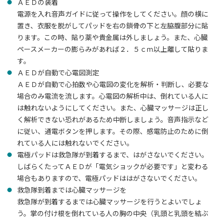
ＡＥＤの装着
電源を入れ音声ガイドに従って操作をしてください。顔の横に
置き、衣服を脱がしてパッドを右の鎖骨の下と左脇腹部分に貼
ります。この時、貼り薬や貴金属は外しましょう。また、心臓
ペースメーカーの膨らみがあれば２．５ｃｍ以上離して貼りま
す。
ＡＥＤが自動で心電図測定
ＡＥＤが自動で心拍数や心電図の変化を解析・判断し、必要な
場合のみ電流を流します。心電図の解析中は、倒れている人に
は触れないようにしてください。また、心臓マッサージは正し
く解析できない恐れがあるため中断しましょう。音声指示など
に従い、通電ボタンを押します。その際、感電防止のために倒
れている人には触れないでください。
電極パッドは救急隊が到着するまで、はがさないでください。
しばらくたってＡＥＤが「電気ショックが必要です」と変わる
場合もありますので、電極パッドははがさないでください。
救急隊到着までは心臓マッサージを
救急隊が到着するまでは心臓マッサージを行うとよいでしょ
う。掌の付け根を倒れている人の胸の中央（乳頭と乳頭を結ぶ