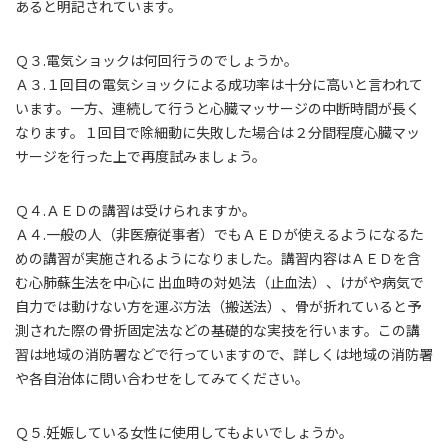
あると明記されています。
Ｑ３.電気ショックは何回行うのでしょうか。
Ａ３.１回目の電気ショックによる成功率は十分に高いと言われて
います。一方、連続して行うと心臓マッサージの中断時間が長く
なります。１回目で除細動に失敗した場合は２分間程度心臓マッ
サージを行った上で再度試みましょう。
Ｑ４.ＡＥＤの講習は受けられますか。
Ａ４.一般の人（非医療従事者）でもＡＥＤが使えるようになるた
めの講習が実施されるようになりました。講習内容はＡＥＤを含
む心肺蘇生法を中心に 出血時の対処法（止血法）、けがや病気で
自力では動けない方を運ぶ方法（搬送法）、骨が折れていると予
測された際の骨折固定法などの基礎的な実技を行います。この講
習は地域の消防署などで行っていますので、詳しくは地域の消防署
や各自治体に問い合わせをしてみてください。
Ｑ５.妊娠している女性に使用してもよいでしょうか。