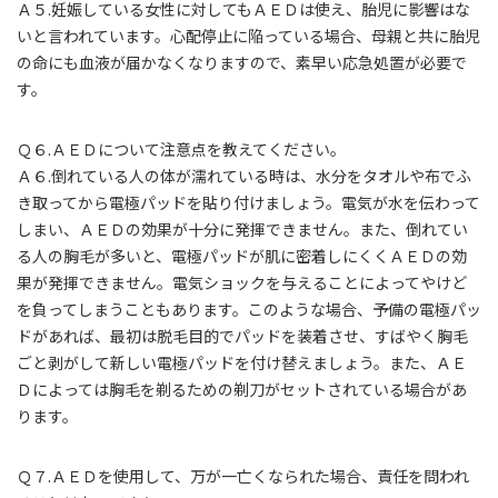
Ａ５.妊娠している女性に対してもＡＥＤは使え、胎児に影響はな
いと言われています。心配停止に陥っている場合、母親と共に胎児
の命にも血液が届かなくなりますので、素早い応急処置が必要で
す。
Ｑ６.ＡＥＤについて注意点を教えてください。
Ａ６.倒れている人の体が濡れている時は、水分をタオルや布でふ
き取ってから電極パッドを貼り付けましょう。電気が水を伝わって
しまい、ＡＥＤの効果が十分に発揮できません。また、倒れてい
る人の胸毛が多いと、電極パッドが肌に密着しにくくＡＥＤの効
果が発揮できません。電気ショックを与えることによってやけど
を負ってしまうこともあります。このような場合、予備の電極パッ
ドがあれば、最初は脱毛目的でパッドを装着させ、すばやく胸毛
ごと剥がして新しい電極パッドを付け替えましょう。また、ＡＥ
Ｄによっては胸毛を剃るための剃刀がセットされている場合があ
ります。
Ｑ７.ＡＥＤを使用して、万が一亡くなられた場合、責任を問われ