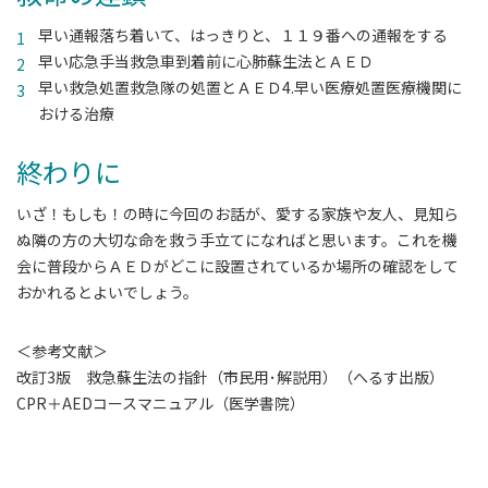
早い通報落ち着いて、はっきりと、１１９番への通報をする
早い応急手当救急車到着前に心肺蘇生法とＡＥＤ
早い救急処置救急隊の処置とＡＥＤ4.早い医療処置医療機関に
おける治療
終わりに
いざ！もしも！の時に今回のお話が、愛する家族や友人、見知ら
ぬ隣の方の大切な命を救う手立てになればと思います。これを機
会に普段からＡＥＤがどこに設置されているか場所の確認をして
おかれるとよいでしょう。
＜参考文献＞
改訂3版 救急蘇生法の指針（市民用･解説用）（へるす出版）
CPR＋AEDコースマニュアル（医学書院）