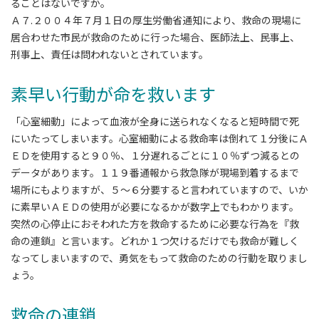
ることはないですか。
Ａ７.２００４年７月１日の厚生労働省通知により、救命の現場に
居合わせた市民が救命のために行った場合、医師法上、民事上、
刑事上、責任は問われないとされています。
素早い行動が命を救います
「心室細動」によって血液が全身に送られなくなると短時間で死
にいたってしまいます。心室細動による救命率は倒れて１分後にＡ
ＥＤを使用すると９０％、１分遅れるごとに１０％ずつ減るとの
データがあります。１１９番通報から救急隊が現場到着するまで
場所にもよりますが、５～６分要すると言われていますので、いか
に素早いＡＥＤの使用が必要になるかが数字上でもわかります。
突然の心停止におそわれた方を救命するために必要な行為を『救
命の連鎖』と言います。どれか１つ欠けるだけでも救命が難しく
なってしまいますので、勇気をもって救命のための行動を取りまし
ょう。
救命の連鎖