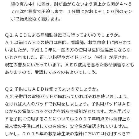
線の真ん中）に置き、肘が曲がらないよう真上から胸が４～５
ｃｍ沈む程度で圧迫します。１分間におおよそ１００回のテン
ポで絶え間なく続けます。
Ｑ１.ＡＥＤによる除細動は誰でも行ってよいのでしょうか。
Ａ１.以前はＡＥＤの使用は医師、看護師、救急救命士に限られて
いましたが、平成１６年に一般の方の使用は医師法違反にならな
いとされました。正しい指導やガイドライン（指針）が示され、
現在の普及にいたっています。ＡＥＤ使用を含めた救命講習なども
ありますので、受講してみるのもよいでしょう。
Ｑ２.子供にもＡＥＤは使ってよいのでしょうか。
Ａ２.子供用の電極パッドが備わっていればそれを使いましょう。
なければ大人のパッドで代用をしましょう。子供用パッドはＡＥ
Ｄからの電気ショックの力を減らす機能があります。大人用パッ
ドを子供に使用することについては２００７年時点では法律上８
歳未満の子供に対しての有効性、安全性が確認されていません。
しかし、２００５年の救急蘇生法の指針においては代用すべきで