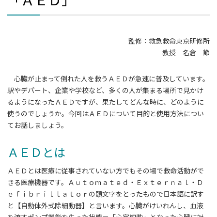
監修：救急救命東京研修所
教授 名倉 節
心臓が止まって倒れた人を救うＡＥＤが急速に普及しています。
駅やデパート、企業や学校など、多くの人が集まる場所で見かけ
るようになったＡＥＤですが、果たしてどんな時に、どのように
使うのでしょうか。今回はＡＥＤについて目的と使用方法につい
てお話しましょう。
ＡＥＤとは
ＡＥＤとは医療に従事されていない方でもその場で救命活動がで
きる医療機器です。Ａｕｔｏｍａｔｅｄ・Ｅｘｔｅｒｎａｌ・Ｄ
ｅｆｉｂｒｉｌｌａｔｏｒの頭文字をとったもので日本語に訳す
と【自動体外式除細動器】と言います。心臓がけいれんし、血液
を流すポンプ機能を失った状態＝「心室細動」となった心臓に対