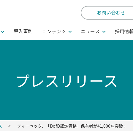
お問い合わせ
導入事例
コンテンツ
ニュース
採用情
プレスリリース
ス
ティーペック、「DofD認定資格」保有者が41,000名突破！