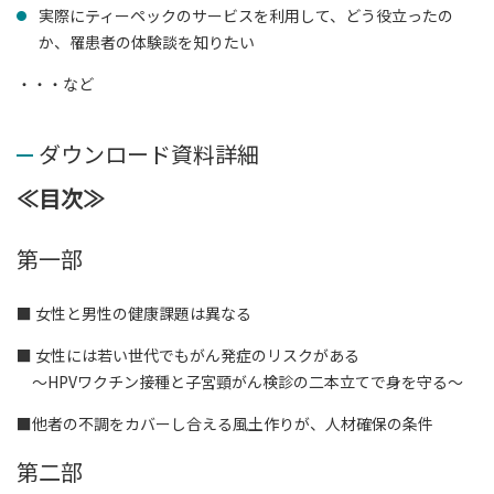
実際にティーペックのサービスを利用して、どう役立ったの
か、罹患者の体験談を知りたい
・・・など
ダウンロード資料詳細
≪目次≫
第一部
■ 女性と男性の健康課題は異なる
■ 女性には若い世代でもがん発症のリスクがある
～HPVワクチン接種と子宮頸がん検診の二本立てで身を守る～
■他者の不調をカバーし合える風土作りが、人材確保の条件
第二部