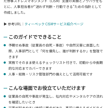
た惨事ストレスマネジメント（CISM）支援の実績とノウハウをも
とに、人事担当者が“迷わず判断・行動できる”ための指針として
作成しました。
▶ 参考URL：
ティーペック CISMサービス紹介ページ
このガイドでできること
予期せぬ事故（従業員の自死・事故）や自然災害に直面した
際、人事部門として「何を優先し、誰が判断するか」を整理で
きます
実務でそのまま使えるチェックリスト付きで、初動から中長期
的な対応までカバーできます
人事・総務・リスク管理部門の備えとして活用可能です
こんな場面でお役立ていただけます
従業員の自死や事故が発生し、社内対応やメンタルケアの流れ
を確認したいとき
災害が起きやすい地域に拠点があり、事前に備えるガイドライ