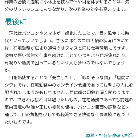
作業の合間に適度に小休止を挟んで体や目を休ませることは、気
分のリフレッシュにもつながり、次の作業の効率も高まります。
最後に
現代はパソコンやスマホが一般化したことで、目を酷使する時
代といってよいでしょう。さらに昨今のコロナ禍の状況において
は、在宅勤務が広まり通常のオフィスと同じ仕事環境にできず、
姿勢が悪い状態で仕事を続けたことでいつもより目が疲れたり、
肩凝りや腰痛で困っているという人も多いのではないでしょう
か。
目を酷使することで「充血した目」「眠たそうな顔」「眉間に
シワ」では、在宅勤務中のオンライン会議であっても周りの人に心
配されてしまうかもしれません。目は顔の印象と深く関わります
ので、できれば疲れ目は避けたいもの。在宅勤務であっても前述の
室内環境の整備や正しい姿勢の保持、パソコン画面の調整などを
通して、目の負担を少しでも軽減できる快適な仕事環境に近づけ
たいものです。
原稿・社会保険研究所ⓒ