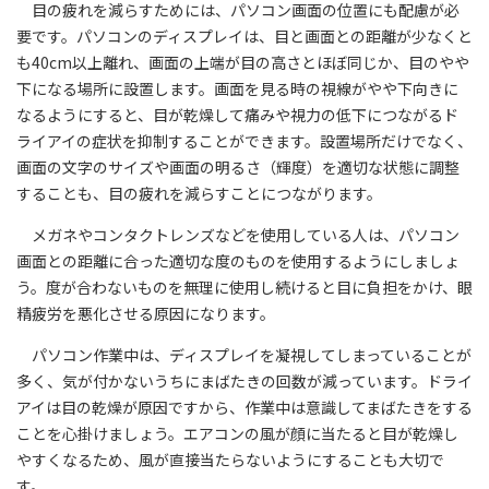
目の疲れを減らすためには、パソコン画面の位置にも配慮が必
要です。パソコンのディスプレイは、目と画面との距離が少なくと
も40cm以上離れ、画面の上端が目の高さとほぼ同じか、目のやや
下になる場所に設置します。画面を見る時の視線がやや下向きに
なるようにすると、目が乾燥して痛みや視力の低下につながるド
ライアイの症状を抑制することができます。設置場所だけでなく、
画面の文字のサイズや画面の明るさ（輝度）を適切な状態に調整
することも、目の疲れを減らすことにつながります。
メガネやコンタクトレンズなどを使用している人は、パソコン
画面との距離に合った適切な度のものを使用するようにしましょ
う。度が合わないものを無理に使用し続けると目に負担をかけ、眼
精疲労を悪化させる原因になります。
パソコン作業中は、ディスプレイを凝視してしまっていることが
多く、気が付かないうちにまばたきの回数が減っています。ドライ
アイは目の乾燥が原因ですから、作業中は意識してまばたきをする
ことを心掛けましょう。エアコンの風が顔に当たると目が乾燥し
やすくなるため、風が直接当たらないようにすることも大切で
す。