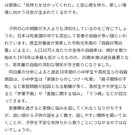
は家族に「気持ちを分かってくれた」と安心感を持ち、新しい環
境に向かう元気が生まれてくるのです。
子供の心の問題が大人よりも深刻化しているのをご存じでしょ
うか。日本は先進国の中でも突出して若者の自殺が多い国といわ
れています。厚生労働省が発表した令和元年版の『自殺対策白
書』によると、人口10万人当たりの全体の自殺率は、統計を取り
始めた1978年以来最も低かったものの、20歳未満は過去最悪とな
り、若年層の自殺の深刻な現状が浮き彫りになりました。
同白書の分析によると過去10年間の小中学生や高校生らの自殺
原因は、小中学生は「家族からのしつけ・叱責」「親子関係の不
和」など家庭問題が起因となる動機が多く、高校生や大学生にな
ると「学業不振」や「進路に関する悩み」「うつ病」などが目立
ってきます。
思春期を過ぎると家族に悩みを話してくれなくなりがちです
が、幼い頃から子供の話をよく聴き、話しやすい関係を築いてお
くことが、子供を不安な気持ちから救うことにつながるのではな
いでしょうか。