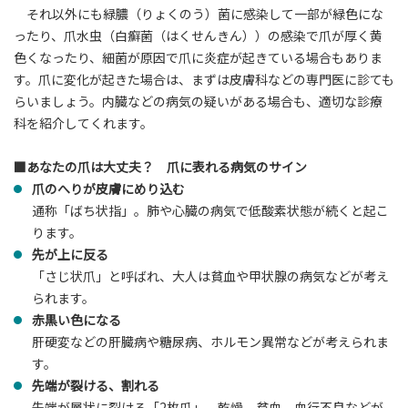
それ以外にも緑膿（りょくのう）菌に感染して一部が緑色にな
ったり、爪水虫（白癬菌（はくせんきん））の感染で爪が厚く黄
色くなったり、細菌が原因で爪に炎症が起きている場合もありま
す。爪に変化が起きた場合は、まずは皮膚科などの専門医に診ても
らいましょう。内臓などの病気の疑いがある場合も、適切な診療
科を紹介してくれます。
■あなたの爪は大丈夫？ 爪に表れる病気のサイン
爪のへりが皮膚にめり込む
通称「ばち状指」。肺や心臓の病気で低酸素状態が続くと起こ
ります。
先が上に反る
「さじ状爪」と呼ばれ、大人は貧血や甲状腺の病気などが考え
られます。
赤黒い色になる
肝硬変などの肝臓病や糖尿病、ホルモン異常などが考えられま
す。
先端が裂ける、割れる
先端が層状に裂ける「2枚爪」。乾燥、貧血、血行不良などが