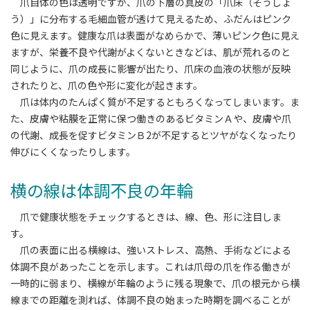
爪自体の色は透明ですが、爪の下層の真皮の「爪床（そうしょ
う）」に分布する毛細血管が透けて見えるため、ふだんはピンク
色に見えます。健康な爪は表面がなめらかで、薄いピンク色に見え
ますが、栄養不良や代謝がよくないときなどは、肌が荒れるのと
同じように、爪の成長に影響が出たり、爪床の血液の状態が反映
されたりと、爪の色や形に変化が起きます。
爪は体内のたんぱく質が不足するともろくなってしまいます。ま
た、皮膚や粘膜を正常に保つ働きのあるビタミンＡや、皮膚や爪
の代謝、成長を促すビタミンＢ2が不足するとツヤがなくなったり
伸びにくくなったりします。
横の線は体調不良の年輪
爪で健康状態をチェックするときは、線、色、形に注目しま
す。
爪の表面に出る横線は、強いストレス、高熱、手術などによる
体調不良があったことを示します。これは爪母の爪を作る働きが
一時的に弱まり、横線が年輪のように残る現象で、爪の根元から横
線までの距離を測れば、体調不良の始まった時期を調べることが