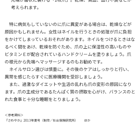
考えられます。
特に病気もしていないのに爪に異変がある場合は、乾燥などが
原因かもしれません。女性はネイルを行うときの処理が爪に負担
をかけてしまっているおそれがあります。ネイルをつけるときはな
るべく間をあけ、乾燥を防ぐため、爪の上に保湿性の高いものや
ビタミンＥが配合されているハンドクリームを塗りましょう。爪
の根元から先端へマッサージするのもお勧めです。
ネイルサロン選びは慎重に。その後のケアはしっかりと行い、
異常を感じたらすぐに医療機関を受診しましょう。
また、過激なダイエットや生活の乱れも爪の変形の原因になり
ます。爪の主成分であるたんぱく質の摂取を心がけ、バランスのと
れた食事と十分な睡眠をとりましょう。
＜参考資料＞
『さわやか』2013年夏号（制作／社会保険研究所） ほか