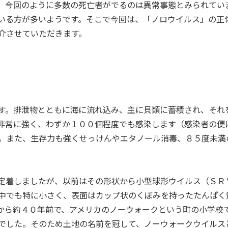
。今回のように多数の死亡者がでるのは異常事態とみられてい
いる方が多いようです。そこで今回は、「ノロウイルス」の正
介させていただきます。
す。排泄物とともに海に流れ込み、主に貝類に蓄積され、それ
非常に強く、わずか１００個程度でも感染します（感染者の便
。また、生存力も強くせっけんやエタノール消毒、８５度未満
定着しましたが、以前はその形状から小型球形ウイルス（ＳＲ
中でも特に小さく、表面はカップ状のくぼみを持ったたんぱく
から約４０年前で、アメリカのノーウォークという町の小学校
でした。そのため土地の名前を冠して、ノーウォークウイルス