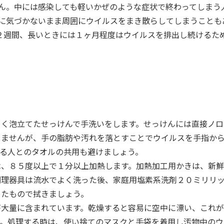
ん。中には感染しても軽いかぜのような症状で終わってしまう
に気づかないまま周囲にウイルスをまき散らしてしまうことも
２週間、長いときには１ヶ月程度はウイルスを排出し続けるた
よく泡立てたせっけんで手洗いをします。せっけんには直接ノロ
りませんが、手の脂肪や汚れを落とすことでウイルスを手指か
れる人とのタオルの共用も避けましょう。
は、８５度以上で１分以上加熱します。加熱加工用かきは、新
調理器具は流水でよく洗った後、家庭用塩素系洗剤２０ミリリ
めたもので拭きましょう。
が大量に含まれています。乾燥すると容易に空中に漂い、これ
す。処理する時は、使い捨てのマスクと手袋を着用し汚物中のウ