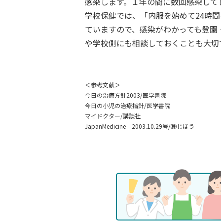
感染します。１年の間に数回感染して
学校保健では、「内服を始めて24時
ていますので、感染がわかっても登園
や学校側にも相談しておくことも大切
＜参考文献＞
今日の治療方針2003/医学書院
今日の小児の治療指針/医学書院
マイドクター/講談社
JapanMedicine 2003.10.29号/㈱じほう