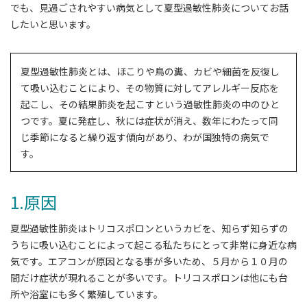
でも、見過ごされやすい病気として夏型過敏性肺炎についてお話
したいと思います。
夏型過敏性肺炎とは、ほこりや鳥の糞、カビや細菌を反復し
て吸い込むことにより、その物質に対してアレルギー反応を
起こし、その結果肺炎を起こすという過敏性肺炎の中のひと
つです。夏に発症し、秋には症状が消え、数年にわたって同
じ季節になると繰り返す傾向があり、わが国独特の病気で
す。
1.原因
夏型過敏性肺炎はトリコスポロンというカビを、知らず知らずの
うちに吸い込むことによって起こる私たちにとって非常に身近な病
気です。エアコンが原因となる事が多いため、５月から１０月の
間だけ症状が現れることが多いです。トリコスポロンは他にも台
所や浴室にも多く繁殖しています。