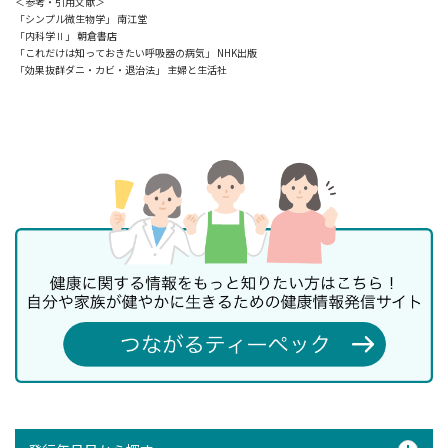
＜参考・引用文献＞
「シンプル微生物学」 南江堂
「内科学Ⅱ」 朝倉書店
「これだけは知っておきたい呼吸器の病気」 NHK出版
「効果抜群ダニ・カビ・退治法」 主婦と生活社