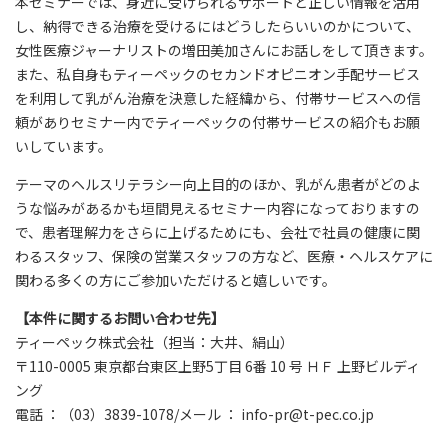
本セミナーでは、身近に受けられるサポートと正しい情報を活用
し、納得できる治療を受けるにはどうしたらいいのかについて、
女性医療ジャーナリストの増田美加さんにお話しをして頂きます。
また、私自身もティーペックのセカンドオピニオン手配サービス
を利用して乳がん治療を決意した経緯から、付帯サービスへの信
頼がありセミナー内でティーペックの付帯サービスの紹介もお願
いしています。
テーマのヘルスリテラシー向上目的のほか、乳がん患者がどのよ
うな悩みがあるかも垣間見えるセミナー内容になっておりますの
で、患者理解力をさらに上げるためにも、会社で社員の健康に関
わるスタッフ、保険の営業スタッフの方など、医療・ヘルスケアに
関わる多くの方にご参加いただけると嬉しいです。
【
本件に関するお問い合わせ先
】
ティーペック株式会社（担当：大井、絹山）
〒110-0005 東京都台東区上野5丁目 6番 10 号 ＨＦ 上野ビルディ
ング
電話 ：（03）3839-1078/メール ： info-pr@t-pec.co.jp